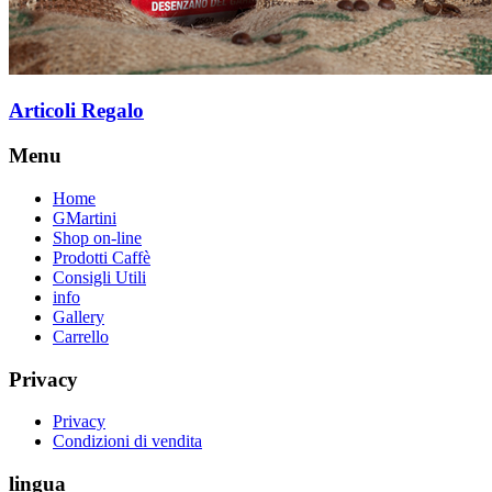
Articoli Regalo
Menu
Home
GMartini
Shop on-line
Prodotti Caffè
Consigli Utili
info
Gallery
Carrello
Privacy
Privacy
Condizioni di vendita
lingua